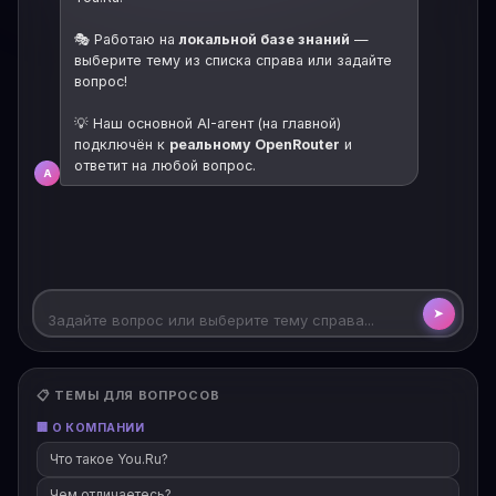
🎭 Работаю на
локальной базе знаний
—
выберите тему из списка справа или задайте
вопрос!
💡 Наш основной AI-агент (на главной)
подключён к
реальному OpenRouter
и
ответит на любой вопрос.
А
➤
📋 ТЕМЫ ДЛЯ ВОПРОСОВ
🏢 О КОМПАНИИ
Что такое You.Ru?
Чем отличаетесь?