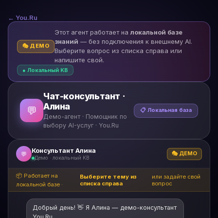
← You.Ru
Этот агент работает на
локальной базе
знаний
— без подключения к внешнему AI.
🎭 ДЕМО
Выберите вопрос из списка справа или
напишите свой.
● Локальный KB
Чат-консультант ·
Алина
💬
📋 Локальная база
Демо-агент · Помощник по
выбору AI-услуг · You.Ru
Консультант Алина
🎭 ДЕМО
💬
Демо · локальный KB
📦 Работает на
Выберите тему из
или задайте свой
списка справа
вопрос
локальной базе ·
Добрый день! 👋 Я Алина — демо-консультант
You.Ru.